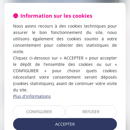
Information sur les cookies
Nous avons recours à des cookies techniques pour
Baisse des exonérations de cotisations
assurer le bon fonctionnement du site, nous
pour les apprentis : Quelles sont les
utilisons également des cookies soumis à votre
consentement pour collecter des statistiques de
nouvelles règles ?
visite.
10/03/2025
Cliquez ci-dessous sur « ACCEPTER » pour accepter
La loi de financement de la Sécurité
le dépôt de l'ensemble des cookies ou sur «
Sociale promulguée le 28 février 2025,
CONFIGURER » pour choisir quels cookies
après de nombreux rebondissements,
nécessitant votre consentement seront déposés
prévoit une réforme des cotisations
(cookies statistiques), avant de continuer votre visite
salariales...
du site.
Lire la suite
Plus d'informations
CONFIGURER
REFUSER
ACCEPTER