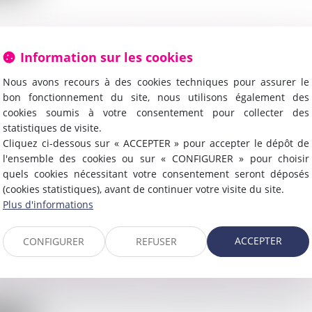
Information sur les cookies
social de l'indemnité transactionnelle répa
 jurisprudentiel
Nous avons recours à des cookies techniques pour assurer le
bon fonctionnement du site, nous utilisons également des
22
cookies soumis à votre consentement pour collecter des
cipe, l’indemnité transactionnelle ne peut être 
statistiques de visite.
tative d’une indemnité elle-même susceptible d’êt
Cliquez ci-dessous sur « ACCEPTER » pour accepter le dépôt de
l'ensemble des cookies ou sur « CONFIGURER » pour choisir
suite
quels cookies nécessitant votre consentement seront déposés
(cookies statistiques), avant de continuer votre visite du site.
Plus d'informations
ACCEPTER
CONFIGURER
REFUSER
e jours de repos : le ministère du travail publi
022
ions-réponses attendu a été publié le 27 octobre p
 un certain nombre d’interrogations des salariés e